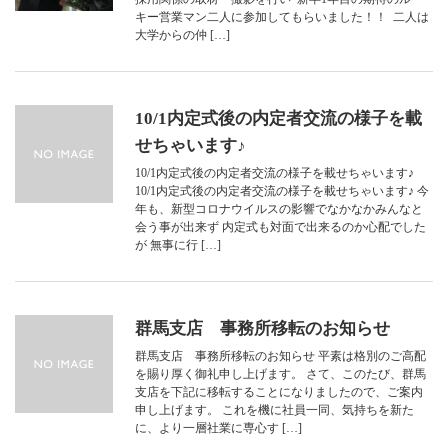
キー営業マン二人に参加してもらいました！！ 二人は
大学からの仲 […]
10/1内定式後の内定者交流の様子を載
せちゃいます♪
10/1内定式後の内定者交流の様子を載せちゃいます♪
10/1内定式後の内定者交流の様子を載せちゃいます♪ 今
年も、新型コロナウイルスの影響でなかなかみんなと
会う事が出来ず 内定式も対面で出来るのか心配でした
が 無事に行 […]
群馬支店 事務所移転のお知らせ
群馬支店 事務所移転のお知らせ 平素は格別のご高配
を賜り厚く御礼申し上げます。 さて、このたび、群馬
支店を下記に移転することになりましたので、ご案内
申し上げます。 これを機に社員一同、気持ちを新た
に、より一層社業に専心す […]