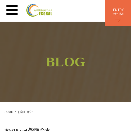
BLOG
>
>
HOME
お知らせ
★5/18 web説明会★