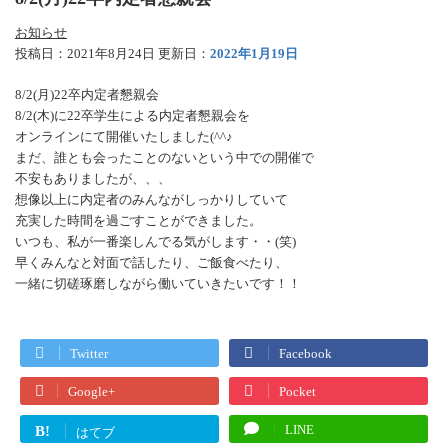
お知らせ
投稿日：2021年8月24日 更新日：
2022年1月19日
8/2(月)22卒内定者懇親会
8/2(木)に22卒学生による内定者懇親会を
オンラインにて開催いたしました(^^♪
まだ、誰とも会ったことのないという中での開催で
不安もありましたが、、、
想像以上に内定者のみんながしっかりしていて
充実した時間を過ごすことができました。
いつも、私が一番楽しんでる気がします・・(笑)
早くみんなと対面で話したり、ご飯食べたり、
一緒に切磋琢磨しながら働いていきたいです！！
Twitter
Facebook
Google+
Pocket
LINE
B!
はてブ