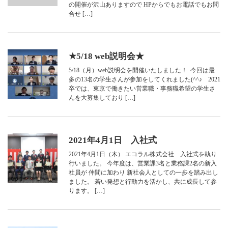
の開催が沢山ありますので HPからでもお電話でもお問
合せ […]
★5/18 web説明会★
5/18（月）web説明会を開催いたしました！ 今回は最
多の13名の学生さんが参加をしてくれました(^^♪ 2021
卒では、東京で働きたい営業職・事務職希望の学生さ
んを大募集しており […]
2021年4月1日 入社式
2021年4月1日（木） エコラル株式会社 入社式を執り
行いました。 今年度は、営業課3名と業務課2名の新入
社員が 仲間に加わり 新社会人としての一歩を踏み出し
ました。 若い発想と行動力を活かし、共に成長して参
ります。 […]