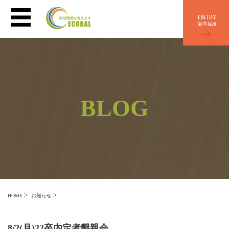
BLOG
>
>
HOME
お知らせ
8/2(月)22卒内定者懇親会