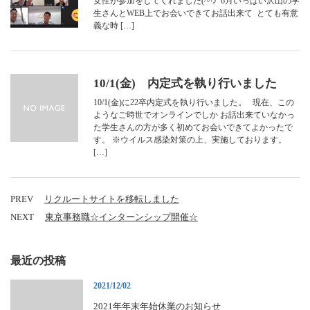
女性が参加をしてくれました(^^♪ 6月いっぱい沢山の学
生さんとWEB上でお会いできてお話出来て とても有意
義な時 […]
10/1(金) 内定式を執り行いました
10/1(金)に22卒内定式を執り行いました。 現在、この
ようなご時世でオンラインでしか お話出来ていなかっ
た学生さんの方が多く初めてお会いできてよかったで
す。 ※ウイルス感染対策の上、実施しております。
[…]
PREV
リクルートサイトを移転しました
NEXT
東京事務職☆インターンシップ開催☆
最近の投稿
2021/12/02
2021年年末年始休業のお知らせ